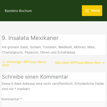
Zum
Main
Inhalt
Menü
Bambino Bochum
Menu
springen
9. Insalata Mexikaner
mit grünem Salat, Gurken, Tomaten, Weißkohl, Möhren, Mais,
Champignons, Peperoni, Oliven und Schafskäse
←
Vorheriger WPPizza Menu
Nächster WPPizza Menu Item
→
Item
Schreibe einen Kommentar
Deine E-Mail-Adresse wird nicht veröffentlicht.
Erforderliche Felder
sind mit
*
markiert
Kommentar
*