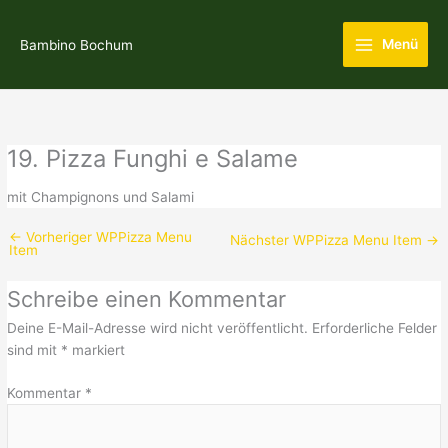
Zum
Main
Inhalt
Menü
Bambino Bochum
Menu
springen
19. Pizza Funghi e Salame
mit Champignons und Salami
←
Vorheriger WPPizza Menu
Nächster WPPizza Menu Item
→
Item
Schreibe einen Kommentar
Deine E-Mail-Adresse wird nicht veröffentlicht.
Erforderliche Felder
sind mit
*
markiert
Kommentar
*