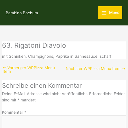
Zum
Main
Inhalt
Menü
Bambino Bochum
Menu
springen
63. Rigatoni Diavolo
mit Schinken, Champignons, Paprika in Sahnesauce, scharf
←
Vorheriger WPPizza Menu
Nächster WPPizza Menu Item
→
Item
Schreibe einen Kommentar
Deine E-Mail-Adresse wird nicht veröffentlicht.
Erforderliche Felder
sind mit
*
markiert
Kommentar
*