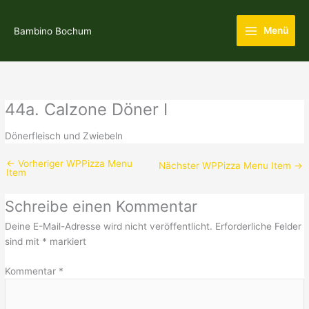
Zum
Main
Inhalt
Menü
Bambino Bochum
Menu
springen
44a. Calzone Döner I
Dönerfleisch und Zwiebeln
←
Vorheriger WPPizza Menu
Nächster WPPizza Menu Item
→
Item
Schreibe einen Kommentar
Deine E-Mail-Adresse wird nicht veröffentlicht.
Erforderliche Felder
sind mit
*
markiert
Kommentar
*