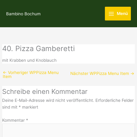
Zum
Main
Inhalt
Menü
Bambino Bochum
Menu
springen
40. Pizza Gamberetti
mit Krabben und Knoblauch
←
Vorheriger WPPizza Menu
Nächster WPPizza Menu Item
→
Item
Schreibe einen Kommentar
Deine E-Mail-Adresse wird nicht veröffentlicht.
Erforderliche Felder
sind mit
*
markiert
Kommentar
*