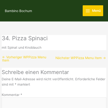
Zum
Main
Inhalt
Menü
Bambino Bochum
Menu
springen
34. Pizza Spinaci
mit Spinat und Knoblauch
←
Vorheriger WPPizza Menu
Nächster WPPizza Menu Item
→
Item
Schreibe einen Kommentar
Deine E-Mail-Adresse wird nicht veröffentlicht.
Erforderliche Felder
sind mit
*
markiert
Kommentar
*