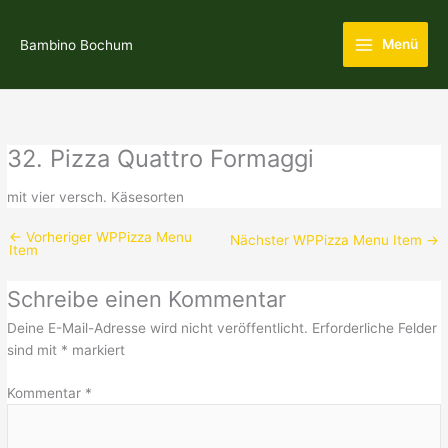
Zum
Main
Inhalt
Menü
Bambino Bochum
Menu
springen
32. Pizza Quattro Formaggi
mit vier versch. Käsesorten
←
Vorheriger WPPizza Menu
Nächster WPPizza Menu Item
→
Item
Schreibe einen Kommentar
Deine E-Mail-Adresse wird nicht veröffentlicht.
Erforderliche Felder
sind mit
*
markiert
Kommentar
*