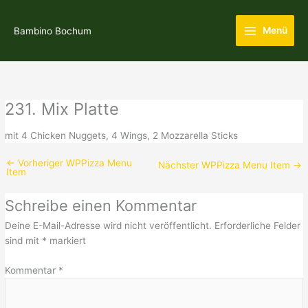
Zum
Main
Inhalt
Menü
Bambino Bochum
Menu
springen
231. Mix Platte
mit 4 Chicken Nuggets, 4 Wings, 2 Mozzarella Sticks
←
Vorheriger WPPizza Menu
Nächster WPPizza Menu Item
→
Item
Schreibe einen Kommentar
Deine E-Mail-Adresse wird nicht veröffentlicht.
Erforderliche Felder
sind mit
*
markiert
Kommentar
*