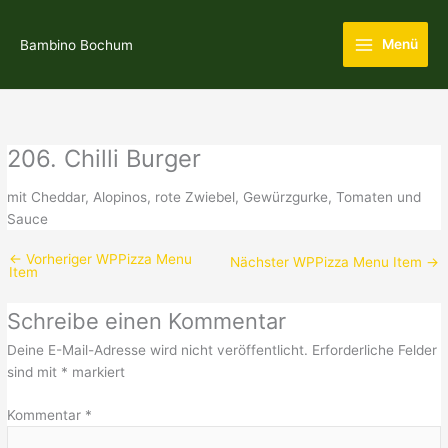
Zum
Main
Inhalt
Menü
Bambino Bochum
Menu
springen
206. Chilli Burger
mit Cheddar, Alopinos, rote Zwiebel, Gewürzgurke, Tomaten und
Sauce
←
Vorheriger WPPizza Menu
Nächster WPPizza Menu Item
→
Item
Schreibe einen Kommentar
Deine E-Mail-Adresse wird nicht veröffentlicht.
Erforderliche Felder
sind mit
*
markiert
Kommentar
*