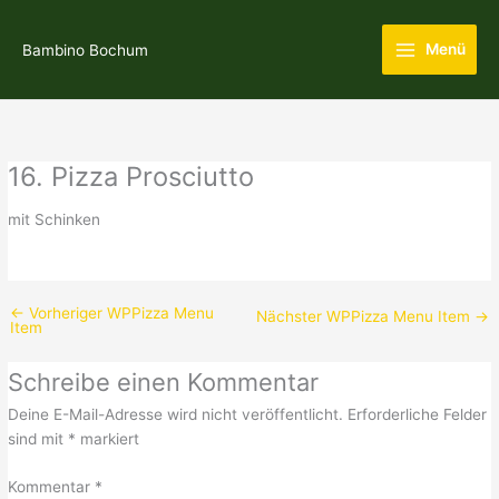
Zum
Main
Inhalt
Menü
Bambino Bochum
Menu
springen
16. Pizza Prosciutto
mit Schinken
←
Vorheriger WPPizza Menu
Nächster WPPizza Menu Item
→
Item
Schreibe einen Kommentar
Deine E-Mail-Adresse wird nicht veröffentlicht.
Erforderliche Felder
sind mit
*
markiert
Kommentar
*