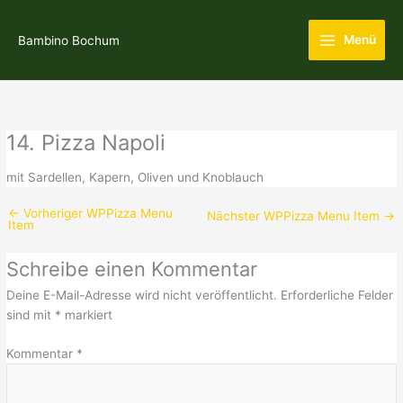
Zum
Main
Inhalt
Menü
Bambino Bochum
Menu
springen
14. Pizza Napoli
mit Sardellen, Kapern, Oliven und Knoblauch
←
Vorheriger WPPizza Menu
Nächster WPPizza Menu Item
→
Item
Schreibe einen Kommentar
Deine E-Mail-Adresse wird nicht veröffentlicht.
Erforderliche Felder
sind mit
*
markiert
Kommentar
*