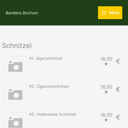
Zum
Main
Inhalt
Menü
Bambino Bochum
Menu
springen
Schnitzel
91. Jägerschnitzel
16,00
€
92. Zigeunerschnitzel
16,00
€
93. Hollandaise Schnitzel
16,00
€