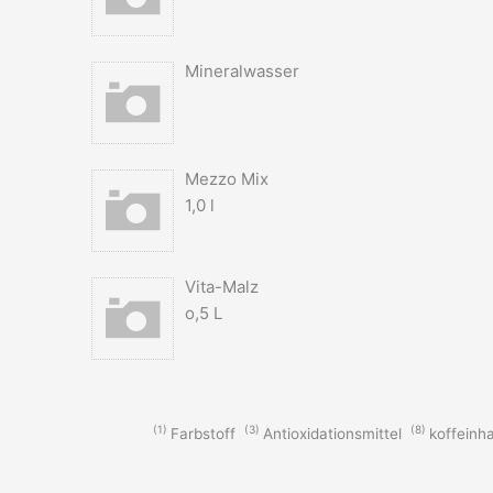
Mineralwasser
Mezzo Mix
1,0 l
Vita-Malz
o,5 L
1
3
8
Farbstoff
Antioxidationsmittel
koffeinha