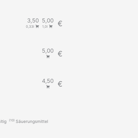
3,50
5,00
€
0,33l
1,0l
5,00
€
4,50
€
10
ltig
Säuerungsmittel