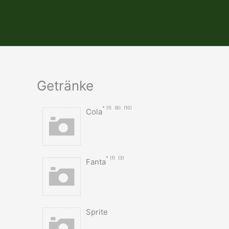
Zum
Inhalt
springen
Getränke
1
8
10
Cola
1
3
Fanta
Sprite